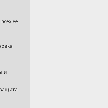
всех ее
новка
ы и
 защита